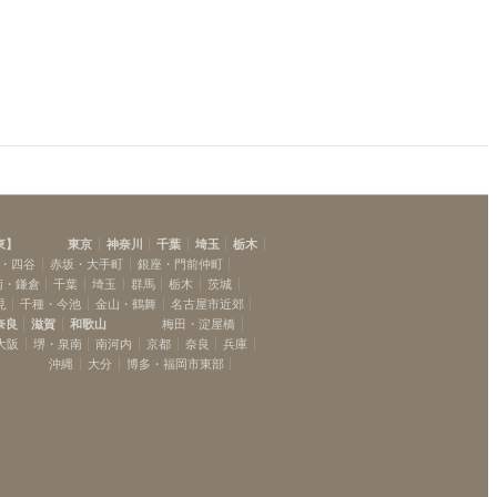
東
】
東京
神奈川
千葉
埼玉
栃木
・四谷
赤坂・大手町
銀座・門前仲町
南・鎌倉
千葉
埼玉
群馬
栃木
茨城
見
千種・今池
金山・鶴舞
名古屋市近郊
奈良
滋賀
和歌山
梅田・淀屋橋
大阪
堺・泉南
南河内
京都
奈良
兵庫
沖縄
大分
博多・福岡市東部