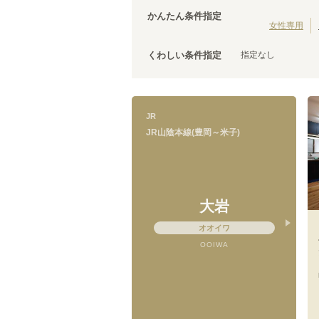
JR津山線
(
1
)
かんたん条件指定
山陽新幹線
(
5
)
女性専用
指定なし
くわしい条件指定
JR山陰本線(豊岡～米子)
JR
JR山陰本線(豊岡～米子)
大岩
オオイワ
OOIWA