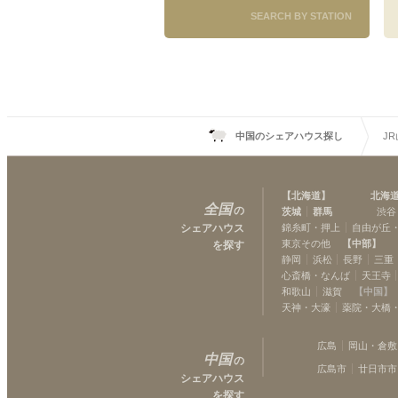
SEARCH BY STATION
中国のシェアハウス探し
J
【
北海道
】
北海
全国
の
茨城
群馬
渋谷
シェアハウス
錦糸町・押上
自由が丘
東京その他
【
中部
】
を探す
静岡
浜松
長野
三重
心斎橋・なんば
天王寺
和歌山
滋賀
【
中国
】
天神・大濠
薬院・大橋
広島
岡山・倉敷
中国
の
広島市
廿日市市
シェアハウス
を探す