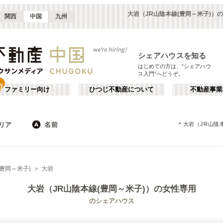
大岩（JR山陰本線(豊岡～米子)）
関西
中国
九州
シェアハウスを知る
はじめての方は、“シェアハウ
ス入門”へどうぞ。
ファミリー向け
ひつじ不動産について
不動産事業
リア
名前
＊
大岩（JR山陰
広島
JR
岡山
地下鉄
徳島
鳥取
私鉄
山口
岡山・倉敷
か行
徳島
が行
(豊岡～米子)
大岩
(
2
)
(
1
)
た行
だ行
大岩（JR山陰本線(豊岡～米子)）
の女性専用
ば行
ぱ行
JR山陽本線(岡山～三原)
広島市
JR山陽本線(三原～岩国)
廿日市市
(
7
)
(
2
)
(
1
)
(
6
)
のシェアハウス
ら行
わ行
JR赤穂線
JR山陰本線(益田～下関)
(
1
)
(
1
)
JR宇野線
JR吉備線
(
1
)
(
2
)