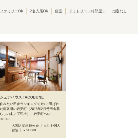
JR呉線
JR可部線
(
5
)
(
4
)
ファミリーOK
2名入居OK
個室
ドミトリー（相部屋）
指定なし
JR山陰本線(豊岡～米子)
岩美
大岩
(
1
)
(
1
)
シェアハウス TACOBUNE
住みたい田舎ランキングで1位に選ばれ
た鳥取県の岩美町（2016年2月号田舎暮
らしの本／宝島社）。岩美町への
DETAIL :
大岩駅 徒歩30分 他
女性 外国人
歓迎
￥31,000