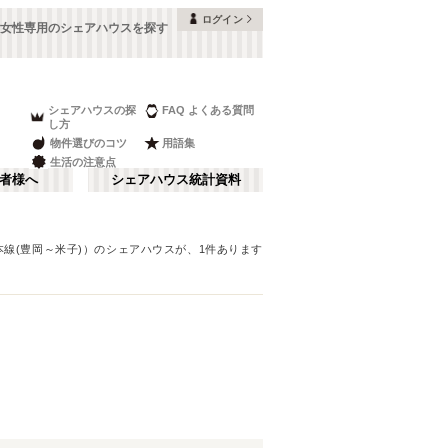
ログイン
の女性専用のシェアハウスを探す
シェアハウスの探
FAQ よくある質問
し方
物件選びのコツ
用語集
生活の注意点
者様へ
シェアハウス統計資料
本線(豊岡～米子)）
のシェアハウスが、
1
件あります
鳥取
さ行
(
1
)
な行
ま行
JR山陽本線(岩国～門司)
(
1
)
JR伯備線
(
2
)
JR芸備線
(
4
)