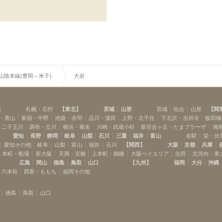
R山陰本線(豊岡～米子)
大岩
道
札幌・石狩
【
東北
】
宮城
山形
宮城
仙台
山形
【
関
・青山
新宿・中野
池袋・赤羽
品川・蒲田
上野・北千住
下北沢・吉祥寺
飯田橋
・二子玉川
調布・立川
横浜・菊名
川崎・武蔵小杉
新百合ヶ丘・たまプラーザ
湘
愛知
長野
静岡
岐阜
山梨
石川
三重
福井
富山
名駅
栄・伏
愛知その他
岐阜
山梨
富山
福井
石川
【
関西
】
大阪
京都
兵庫
本町・船場
新大阪
天満・京橋
上本町・鶴橋
大阪ベイエリア
北摂
北河内・東
広島
岡山
徳島
鳥取
山口
【
九州
】
福岡
大分
沖縄
・六本松
西新・ももち
福岡その他
徳島
鳥取
山口