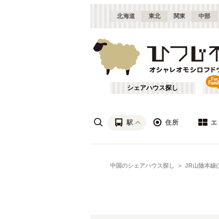
北海道
東北
関東
中部
シェアハウス探し
駅
住所
エ
広島
あ行
中国のシェアハウス探し
JR山陰本線
(
8
)
ざ行
山口
(
1
)
は行
JR山陽本線(姫路～岡山)
広島
(
1
)
や行
JR山陰本線(豊岡～米子)
(
3
)
JR因美線
(
1
)