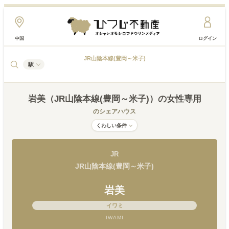
中国
ログイン
JR山陰本線(豊岡～米子)
駅
岩美（JR山陰本線(豊岡～米子)）
の女性専用
のシェアハウス
くわしい条件
JR
JR山陰本線(豊岡～米子)
岩美
イワミ
IWAMI