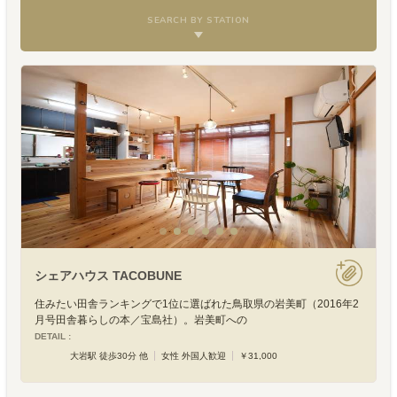
SEARCH BY STATION
シェアハウス TACOBUNE
住みたい田舎ランキングで1位に選ばれた鳥取県の岩美町（2016年2
月号田舎暮らしの本／宝島社）。岩美町への
DETAIL :
大岩駅 徒歩30分 他
女性 外国人歓迎
￥31,000