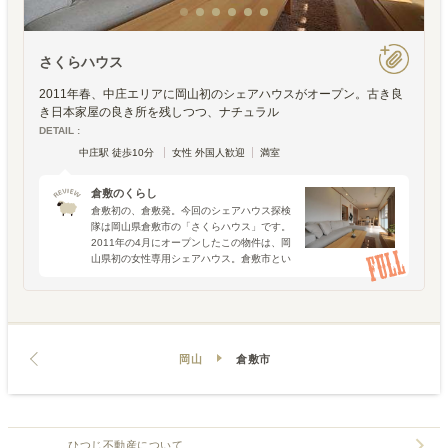
さくらハウス
2011年春、中庄エリアに岡山初のシェアハウスがオープン。古き良
き日本家屋の良き所を残しつつ、ナチュラル
DETAIL :
中庄駅 徒歩10分
女性 外国人歓迎
満室
倉敷のくらし
倉敷初の、倉敷発。今回のシェアハウス探検
隊は岡山県倉敷市の「さくらハウス」です。
2011年の4月にオープンしたこの物件は、岡
山県初の女性専用シェアハウス。倉敷市とい
えば歴史的な景観が残る古い町並みや大原美
術館、瀬戸大橋などが有名ですが、それはあ
くまでも外から一
岡山
倉敷市
ひつじ不動産について