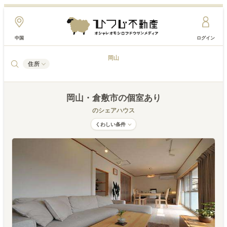
中国
ログイン
岡山
住所
岡山
・倉敷市
の個室あり
のシェアハウス
くわしい条件