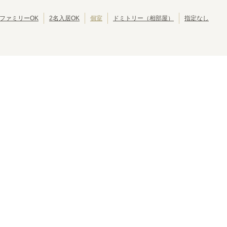
JR呉線
JR可部線
(
5
)
(
4
)
ファミリーOK
2名入居OK
個室
ドミトリー（相部屋）
指定なし