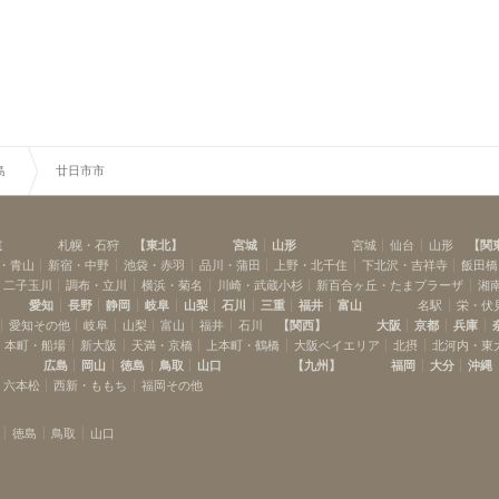
島
廿日市市
道
札幌・石狩
【
東北
】
宮城
山形
宮城
仙台
山形
【
関
・青山
新宿・中野
池袋・赤羽
品川・蒲田
上野・北千住
下北沢・吉祥寺
飯田橋
・二子玉川
調布・立川
横浜・菊名
川崎・武蔵小杉
新百合ヶ丘・たまプラーザ
湘
愛知
長野
静岡
岐阜
山梨
石川
三重
福井
富山
名駅
栄・伏
愛知その他
岐阜
山梨
富山
福井
石川
【
関西
】
大阪
京都
兵庫
本町・船場
新大阪
天満・京橋
上本町・鶴橋
大阪ベイエリア
北摂
北河内・東
広島
岡山
徳島
鳥取
山口
【
九州
】
福岡
大分
沖縄
・六本松
西新・ももち
福岡その他
徳島
鳥取
山口