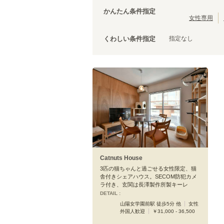
JR津山線
(
1
)
かんたん条件指定
山陽新幹線
(
5
)
女性専用
指定なし
くわしい条件指定
Catnuts House
3匹の猫ちゃんと過ごせる女性限定、猫
舎付きシェアハウス。SECOM防犯カメ
ラ付き、玄関は長澤製作所製キーレ
DETAIL :
山陽女学園前駅 徒歩5分 他
女性
外国人歓迎
￥31,000 - 36,500