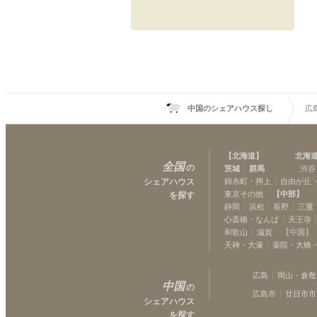
中国のシェアハウス探し
広
【
北海道
】
北海
全国
の
茨城
群馬
渋谷
シェアハウス
錦糸町・押上
自由が丘
東京その他
【
中部
】
を探す
静岡
浜松
長野
三重
心斎橋・なんば
天王寺
和歌山
滋賀
【
中国
】
天神・大濠
薬院・大橋
広島
岡山・倉敷
中国
の
広島市
廿日市市
シェアハウス
を探す