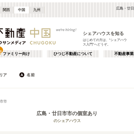
広島・廿日
関西
中国
九州
シェアハウスを知る
はじめての方は、“シェアハウ
ス入門”へどうぞ。
ファミリー向け
ひつじ不動産について
不動産事業
リア
名前
広島
JR
岡山
地下鉄
徳島
鳥取
私鉄
山口
岡山・倉敷
か行
徳島
が行
市市
(
2
)
(
1
)
た行
だ行
広島
・廿日市市
の個室あり
ば行
ぱ行
JR山陽本線(岡山～三原)
広島市
JR山陽本線(三原～岩国)
廿日市市
(
7
)
(
2
)
(
1
)
(
6
)
のシェアハウス
ら行
わ行
JR赤穂線
JR山陰本線(益田～下関)
(
1
)
(
1
)
JR宇野線
JR吉備線
(
1
)
(
2
)