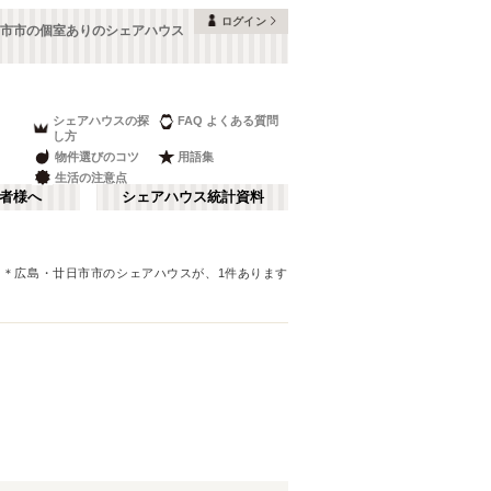
ログイン
市市の個室ありのシェアハウス
シェアハウスの探
FAQ よくある質問
し方
物件選びのコツ
用語集
生活の注意点
者様へ
シェアハウス統計資料
＊
広島
・廿日市市
のシェアハウスが、
1
件あります
鳥取
さ行
(
1
)
な行
ま行
JR山陽本線(岩国～門司)
(
1
)
JR伯備線
(
2
)
JR芸備線
(
4
)