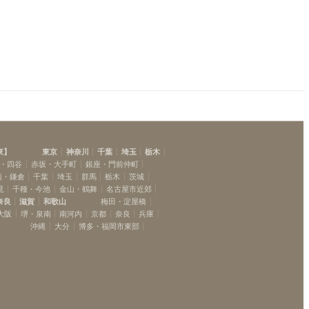
東
】
東京
神奈川
千葉
埼玉
栃木
・四谷
赤坂・大手町
銀座・門前仲町
南・鎌倉
千葉
埼玉
群馬
栃木
茨城
見
千種・今池
金山・鶴舞
名古屋市近郊
奈良
滋賀
和歌山
梅田・淀屋橋
大阪
堺・泉南
南河内
京都
奈良
兵庫
沖縄
大分
博多・福岡市東部