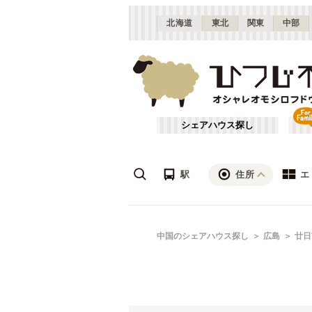
北海道
東北
関東
中部
シェアハウス探し
駅
住所
エ
広島
あ行
中国のシェアハウス探し
広島
廿日
(
8
)
ざ行
山口
(
1
)
は行
JR山陽本線(姫路～岡山)
広島
(
1
)
や行
JR山陰本線(豊岡～米子)
(
3
)
JR因美線
(
1
)