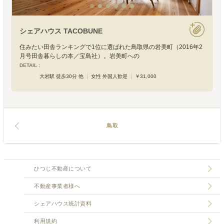
シェアハウス TACOBUNE
住みたい田舎ランキングで1位に選ばれた鳥取県の岩美町（2016年2
月号田舎暮らしの本／宝島社）。岩美町への
DETAIL :
大岩駅 徒歩30分 他
女性 外国人歓迎
￥31,000
鳥取
ひつじ不動産について
不動産事業者様へ
シェアハウス統計資料
利用規約