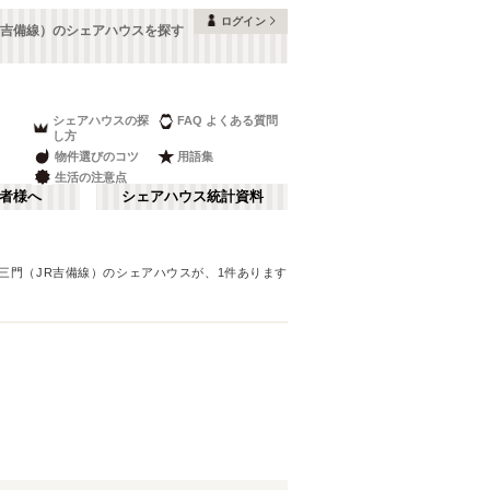
ログイン
R吉備線）のシェアハウスを探す
シェアハウスの探
FAQ よくある質問
し方
物件選びのコツ
用語集
生活の注意点
者様へ
シェアハウス統計資料
三門（JR吉備線）
のシェアハウスが、
1
件あります
鳥取
さ行
(
1
)
な行
ま行
JR山陽本線(岩国～門司)
(
1
)
JR伯備線
(
2
)
JR芸備線
(
4
)