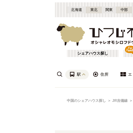
北海道
東北
関東
中部
シェアハウス探し
駅
住所
エ
広島
あ行
中国のシェアハウス探し
JR吉備線
(
8
)
ざ行
山口
(
1
)
は行
JR山陽本線(姫路～岡山)
広島
(
1
)
や行
JR山陰本線(豊岡～米子)
(
3
)
JR因美線
(
1
)