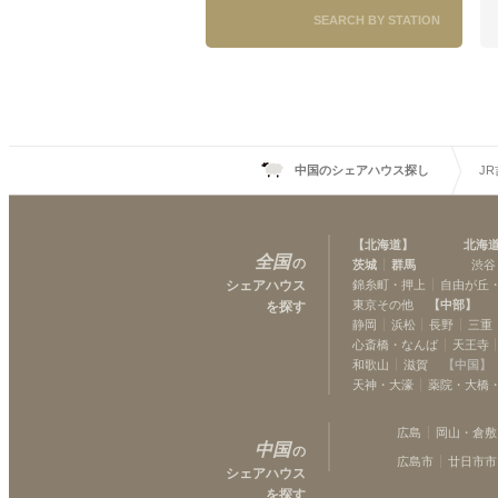
SEARCH BY STATION
中国のシェアハウス探し
J
【
北海道
】
北海
全国
の
茨城
群馬
渋谷
シェアハウス
錦糸町・押上
自由が丘
東京その他
【
中部
】
を探す
静岡
浜松
長野
三重
心斎橋・なんば
天王寺
和歌山
滋賀
【
中国
】
天神・大濠
薬院・大橋
広島
岡山・倉敷
中国
の
広島市
廿日市市
シェアハウス
を探す