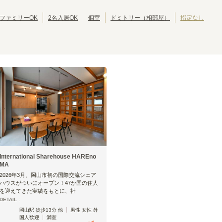
JR呉線
JR可部線
(
5
)
(
4
)
ファミリーOK
2名入居OK
個室
ドミトリー（相部屋）
指定なし
JR吉備線
岡山
備前三門
(
1
)
(
1
)
International Sharehouse HAREno
MA
2026年3月、岡山市初の国際交流シェア
ハウスがついにオープン！47か国の住人
を迎えてきた実績をもとに、社
DETAIL :
岡山駅 徒歩13分 他
男性 女性 外
国人歓迎
満室