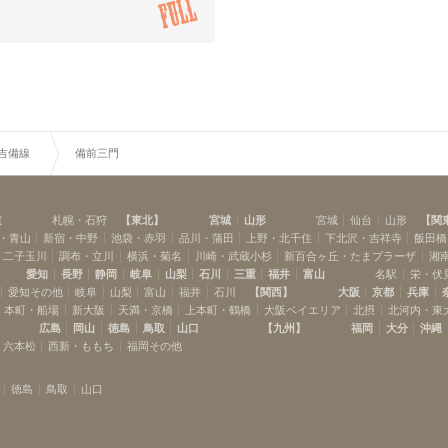
R吉備線
備前三門
道
札幌・石狩
【
東北
】
宮城
山形
宮城
仙台
山形
【
関
・青山
新宿・中野
池袋・赤羽
品川・蒲田
上野・北千住
下北沢・吉祥寺
飯田橋
・二子玉川
調布・立川
横浜・菊名
川崎・武蔵小杉
新百合ヶ丘・たまプラーザ
湘
愛知
長野
静岡
岐阜
山梨
石川
三重
福井
富山
名駅
栄・伏
愛知その他
岐阜
山梨
富山
福井
石川
【
関西
】
大阪
京都
兵庫
本町・船場
新大阪
天満・京橋
上本町・鶴橋
大阪ベイエリア
北摂
北河内・東
広島
岡山
徳島
鳥取
山口
【
九州
】
福岡
大分
沖縄
・六本松
西新・ももち
福岡その他
徳島
鳥取
山口