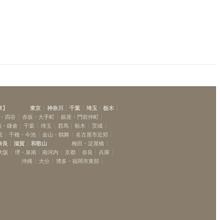
東
】
東京
神奈川
千葉
埼玉
栃木
・四谷
赤坂・大手町
銀座・門前仲町
南・鎌倉
千葉
埼玉
群馬
栃木
茨城
見
千種・今池
金山・鶴舞
名古屋市近郊
奈良
滋賀
和歌山
梅田・淀屋橋
大阪
堺・泉南
南河内
京都
奈良
兵庫
沖縄
大分
博多・福岡市東部