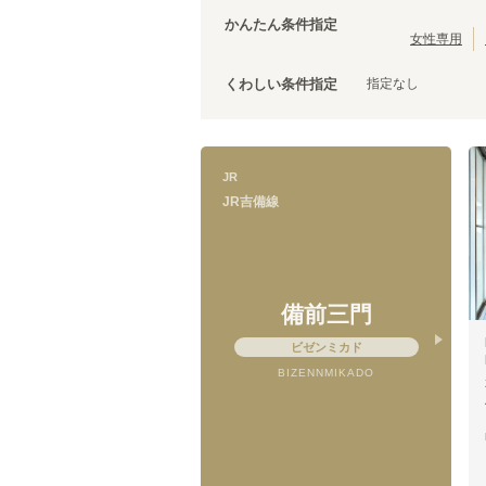
JR津山線
(
1
)
かんたん条件指定
山陽新幹線
(
5
)
女性専用
指定なし
くわしい条件指定
JR吉備線
JR
JR吉備線
備前三門
ビゼンミカド
BIZENNMIKADO