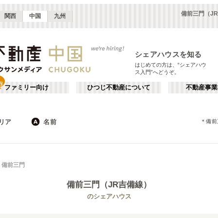
備前三門（J
関西
中国
九州
シェアハウスを知る
はじめての方は、“シェアハウ
ス入門”へどうぞ。
ファミリー向け
ひつじ不動産について
不動産事業
リア
名前
＊
備前
広島
JR
岡山
地下鉄
徳島
鳥取
私鉄
山口
岡山・倉敷
か行
徳島
が行
備前三門
(
2
)
(
1
)
た行
だ行
備前三門（JR吉備線）
ば行
ぱ行
JR山陽本線(岡山～三原)
広島市
JR山陽本線(三原～岩国)
廿日市市
(
7
)
(
2
)
(
1
)
(
6
)
のシェアハウス
ら行
わ行
JR赤穂線
JR山陰本線(益田～下関)
(
1
)
(
1
)
JR宇野線
JR吉備線
(
1
)
(
2
)