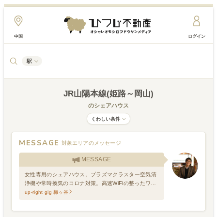
中国
ログイン
駅
JR山陽本線(姫路～岡山)
のシェアハウス
くわしい条件
MESSAGE
対象エリアのメッセージ
MESSAGE
女性専用のシェアハウス。プラズマクラスター空気清
浄機や常時換気のコロナ対策。高速WiFiの整ったワー
クスペースでのリモートワーク・Web会議等に対応が
up-right gig 梅ヶ谷
できます。