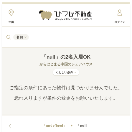
中国
ログイン
名前
「null」
の2名入居OK
からはじまる中国
のシェアハウス
くわしい条件
ご指定の条件にあった物件は見つかりませんでした。
恐れ入りますが条件の変更をお願いいたします。
「undefined」
「null」