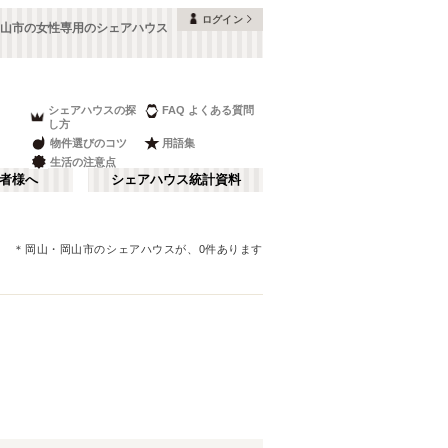
ログイン
山市の女性専用のシェアハウス
シェアハウスの探
FAQ よくある質問
し方
物件選びのコツ
用語集
生活の注意点
者様へ
シェアハウス統計資料
＊
岡山
・岡山市
のシェアハウスが、
0
件あります
鳥取
さ行
(
1
)
な行
ま行
JR山陽本線(岩国～門司)
(
1
)
JR伯備線
(
2
)
JR芸備線
(
4
)