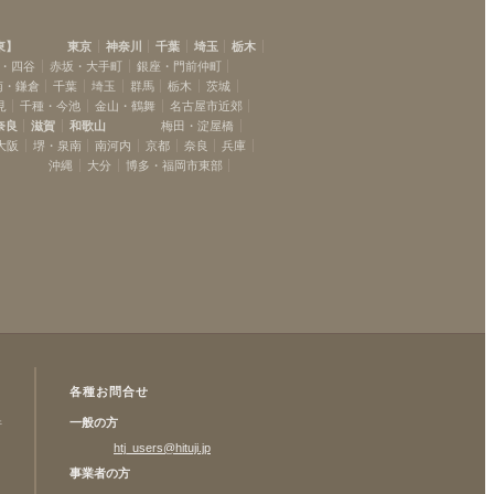
東
】
東京
神奈川
千葉
埼玉
栃木
・四谷
赤坂・大手町
銀座・門前仲町
南・鎌倉
千葉
埼玉
群馬
栃木
茨城
見
千種・今池
金山・鶴舞
名古屋市近郊
奈良
滋賀
和歌山
梅田・淀屋橋
大阪
堺・泉南
南河内
京都
奈良
兵庫
沖縄
大分
博多・福岡市東部
各種お問合せ
一般の方
許
htj_users@hituji.jp
事業者の方