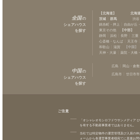
【
北海道
】
北海
全国
の
茨城
群馬
渋谷
シェアハウス
錦糸町・押上
自由が丘
東京その他
【
中部
】
を探す
静岡
浜松
長野
三重
心斎橋・なんば
天王寺
和歌山
滋賀
【
中国
】
天神・大濠
薬院・大橋
広島
岡山・倉敷
中国
の
広島市
廿日市市
シェアハウス
を探す
ご注意
「オシャレオモシロフドウサンメディア 
を有する不動産事業者ではありません。
当社では特定物件の運営管理及び入居の仲
ォームから各運営事業者様宛てに直接お問