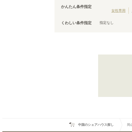
JR津山線
(
1
)
かんたん条件指定
山陽新幹線
(
5
)
女性専用
指定なし
くわしい条件指定
中国のシェアハウス探し
岡