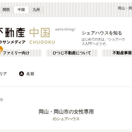
岡山・岡
関西
中国
九州
シェアハウスを知る
はじめての方は、“シェアハウ
ス入門”へどうぞ。
ファミリー向け
ひつじ不動産について
不動産事業
リア
名前
広島
JR
岡山
地下鉄
徳島
鳥取
私鉄
山口
岡山・倉敷
か行
徳島
が行
市
(
2
)
(
1
)
た行
だ行
岡山
・岡山市
の女性専用
ば行
ぱ行
JR山陽本線(岡山～三原)
倉敷市
JR山陽本線(三原～岩国)
岡山市
(
1
)
(
2
)
(
1
)
(
6
)
のシェアハウス
ら行
わ行
JR赤穂線
JR山陰本線(益田～下関)
(
1
)
(
1
)
JR宇野線
JR吉備線
(
1
)
(
2
)