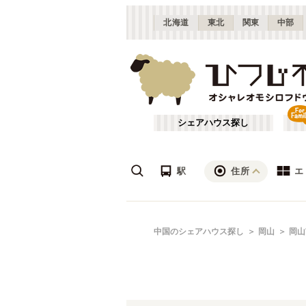
北海道
東北
関東
中部
シェアハウス探し
駅
住所
エ
広島
あ行
中国のシェアハウス探し
岡山
岡山
(
8
)
ざ行
山口
(
1
)
は行
JR山陽本線(姫路～岡山)
岡山
(
1
)
や行
JR山陰本線(豊岡～米子)
(
3
)
JR因美線
(
1
)