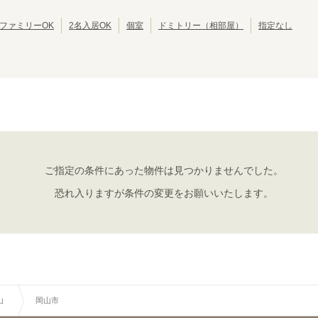
JR呉線
JR可部線
(
5
)
(
4
)
ファミリーOK
2名入居OK
個室
ドミトリー（相部屋）
指定なし
ご指定の条件にあった物件は見つかりませんでした。
恐れ入りますが条件の変更をお願いいたします。
山
岡山市