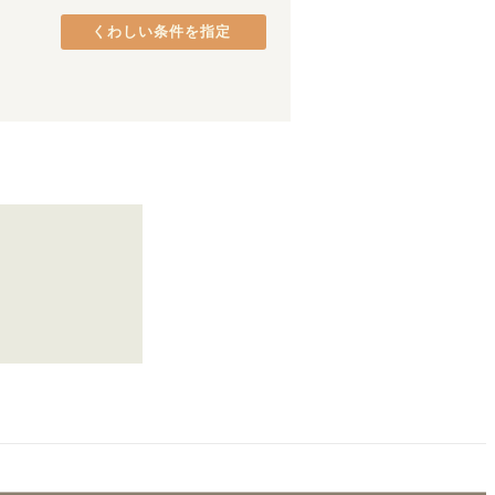
よしの川ブルーライン
(
2
)
くわしい条件を指定