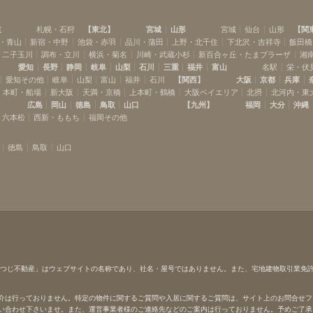
道
札幌・石狩
【
東北
】
宮城
山形
宮城
仙台
山形
【
関
・青山
新宿・中野
池袋・赤羽
品川・蒲田
上野・北千住
下北沢・吉祥寺
飯田橋
・二子玉川
調布・立川
横浜・菊名
川崎・武蔵小杉
新百合ヶ丘・たまプラーザ
湘
愛知
長野
静岡
岐阜
山梨
石川
三重
福井
富山
名駅
栄・伏
愛知その他
岐阜
山梨
富山
福井
石川
【
関西
】
大阪
京都
兵庫
本町・船場
新大阪
天満・京橋
上本町・鶴橋
大阪ベイエリア
北摂
北河内・東
広島
岡山
徳島
鳥取
山口
【
九州
】
福岡
大分
沖縄
・六本松
西新・ももち
福岡その他
徳島
鳥取
山口
ひつじ不動産」はウェブサイトの名称であり、社名・屋号ではありません。また、宅地建物取引業免
介は行っておりません。特定の物件に関するご質問や入居に関するご質問は、サイト上のお問合せフ
い合わせ下さいませ。また、運営事業者様のご連絡先などのご案内は行っておりません。予めご了承