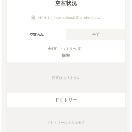
空室状況
MENU
International Sharehouse HAREnoMA
概要
画像一覧
空室のみ
全て
空室状況
運営者
全
9
室
（ドミトリー
0
室）
個室
個室
はありません
ドミトリー
ドミトリー
はありません