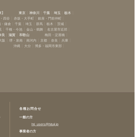
東
】
東京
神奈川
千葉
埼玉
栃木
・四谷
赤坂・大手町
銀座・門前仲町
南・鎌倉
千葉
埼玉
群馬
栃木
茨城
見
千種・今池
金山・鶴舞
名古屋市近郊
奈良
滋賀
和歌山
梅田・淀屋橋
大阪
堺・泉南
南河内
京都
奈良
兵庫
沖縄
大分
博多・福岡市東部
各種お問合せ
一般の方
許
htj_users@hituji.jp
事業者の方