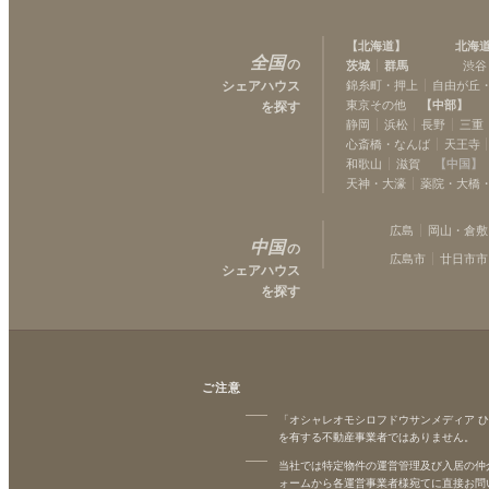
【
北海道
】
北海
全国
の
茨城
群馬
渋谷
シェアハウス
錦糸町・押上
自由が丘
東京その他
【
中部
】
を探す
静岡
浜松
長野
三重
心斎橋・なんば
天王寺
和歌山
滋賀
【
中国
】
天神・大濠
薬院・大橋
広島
岡山・倉敷
中国
の
広島市
廿日市市
シェアハウス
を探す
ご注意
「オシャレオモシロフドウサンメディア 
を有する不動産事業者ではありません。
当社では特定物件の運営管理及び入居の仲
ォームから各運営事業者様宛てに直接お問