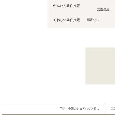
JR津山線
(
1
)
かんたん条件指定
山陽新幹線
(
5
)
女性専用
指定なし
くわしい条件指定
中国のシェアハウス探し
広