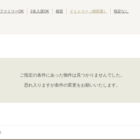
JR呉線
JR可部線
(
5
)
(
4
)
ファミリーOK
2名入居OK
個室
ドミトリー（相部屋）
指定なし
ご指定の条件にあった物件は見つかりませんでした。
恐れ入りますが条件の変更をお願いいたします。
島