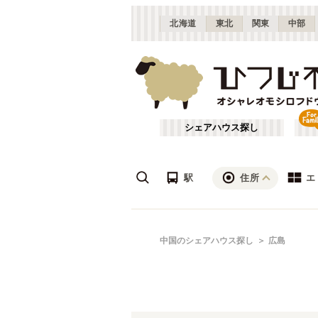
北海道
東北
関東
中部
シェアハウス探し
駅
住所
エ
広島
あ行
中国のシェアハウス探し
広島
(
8
)
ざ行
山口
(
1
)
は行
JR山陽本線(姫路～岡山)
広島
(
1
)
や行
JR山陰本線(豊岡～米子)
(
3
)
JR因美線
(
1
)