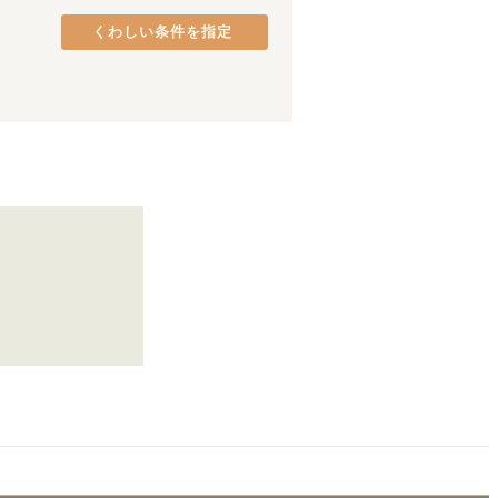
よしの川ブルーライン
(
2
)
くわしい条件を指定