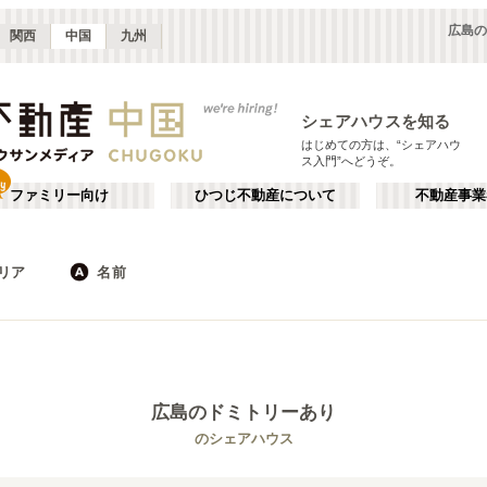
広島の
関西
中国
九州
シェアハウスを知る
はじめての方は、“シェアハウ
ス入門”へどうぞ。
ファミリー向け
ひつじ不動産について
不動産事業
リア
名前
広島
JR
岡山
地下鉄
徳島
鳥取
私鉄
山口
岡山・倉敷
か行
徳島
が行
(
2
)
(
1
)
た行
だ行
広島
のドミトリーあり
ば行
ぱ行
JR山陽本線(岡山～三原)
広島市
JR山陽本線(三原～岩国)
廿日市市
(
7
)
(
2
)
(
1
)
(
6
)
のシェアハウス
ら行
わ行
JR赤穂線
JR山陰本線(益田～下関)
(
1
)
(
1
)
JR宇野線
JR吉備線
(
1
)
(
2
)