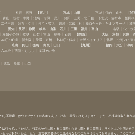
道
札幌・石狩
【
東北
】
宮城
山形
宮城
仙台
山形
【
関
・青山
新宿・中野
池袋・赤羽
品川・蒲田
上野・北千住
下北沢・吉祥寺
飯田橋
・二子玉川
調布・立川
横浜・菊名
川崎・武蔵小杉
新百合ヶ丘・たまプラーザ
湘
愛知
長野
静岡
岐阜
山梨
石川
三重
福井
富山
名駅
栄・伏
愛知その他
岐阜
山梨
富山
福井
石川
【
関西
】
大阪
京都
兵庫
本町・船場
新大阪
天満・京橋
上本町・鶴橋
大阪ベイエリア
北摂
北河内・東
広島
岡山
徳島
鳥取
山口
【
九州
】
福岡
大分
沖縄
・六本松
西新・ももち
福岡その他
徳島
鳥取
山口
ひつじ不動産」はウェブサイトの名称であり、社名・屋号ではありません。また、宅地建物取引業免
介は行っておりません。特定の物件に関するご質問や入居に関するご質問は、サイト上のお問合せフ
い合わせ下さいませ。また、運営事業者様のご連絡先などのご案内は行っておりません。予めご了承