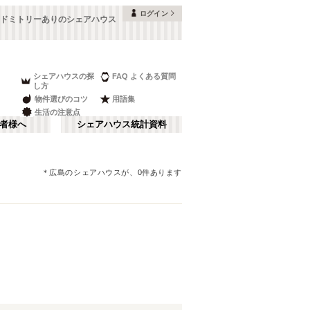
ログイン
ドミトリーありのシェアハウス
シェアハウスの探
FAQ よくある質問
し方
物件選びのコツ
用語集
生活の注意点
者様へ
シェアハウス統計資料
＊
広島
のシェアハウスが、
0
件あります
鳥取
さ行
(
1
)
な行
ま行
JR山陽本線(岩国～門司)
(
1
)
JR伯備線
(
2
)
JR芸備線
(
4
)